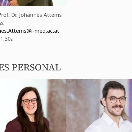
Prof. Dr. Johannes Attems
zt
nes.Attems@i-med.ac.at
01.30a
ES PERSONAL