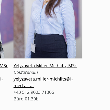
 MSc
Yelyzaveta
Miller-Michlits, MSc
Doktorandin
i-
yelyzaveta.miller-michlits@i-
med.ac.at
+43 512 9003 71306
Büro 01.30b