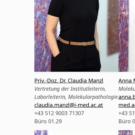
Priv.-Doz. Dr. Claudia Manzl
Anna M
Vertretung der Institutleiterin,
Moleku
Laborleiterin, Molekularpathologie
anna.b
claudia.manzl@i-med.ac.at
med.a
+43 512 9003 71307
+43 51
Büro 01.29
Büro 0