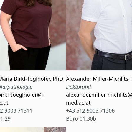
aria Birkl-Töglhofer, PhD
Alexander Miller-Michlits,
larpathologie
Doktorand
irkl-toeglhofer@i-
alexander.miller-michlits@
c.at
med.ac.at
2 9003 71311
+43 512 9003 71306
1.29
Büro 01.30b